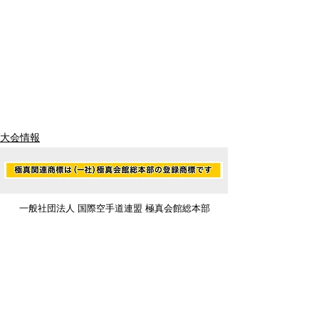
大会情報
一般社団法人 国際空手道連盟 極真会館総本部
〒990-2447 山形県山形市元木1-3-13（事務局）
TEL:
080-9011-1002
（黒沼） FAX:
023-634-1128
E-Mail：
office@kyokushin-tabatadojo.com
■ ニュース
■ 設立趣旨