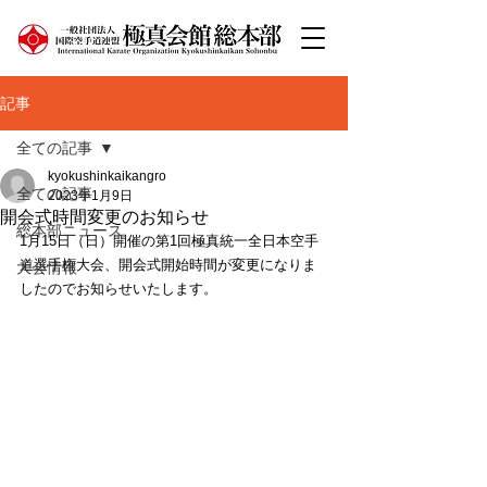
記事
全ての記事
kyokushinkaikangro
全ての記事
2023年1月9日
開会式時間変更のお知らせ
総本部ニュース
1月15日（日）開催の第1回極真統一全日本空手
道選手権大会、開会式開始時間が変更になりま
大会情報
したのでお知らせいたします。