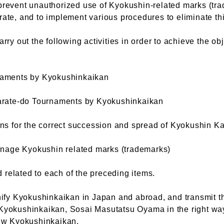
prevent unauthorized use of Kyokushin-related marks (tr
ate, and to implement various procedures to eliminate thi
rry out the following activities in order to achieve the ob
rnaments by Kyokushinkaikan
Karate-do Tournaments by Kyokushinkaikan
ons for the correct succession and spread of Kyokushin Ka
manage Kyokushin related marks (trademarks)
nd related to each of the preceding items.
nify Kyokushinkaikan in Japan and abroad, and transmit t
Kyokushinkaikan, Sosai Masutatsu Oyama in the right wa
new Kyokushinkaikan.