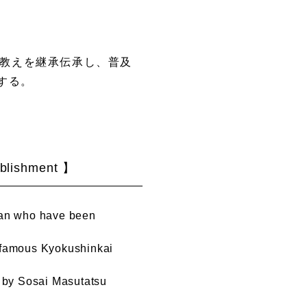
教えを継承伝承し、普及
する。
ablishment
】
pan who have been
d famous Kyokushinkai
ft by Sosai Masutatsu