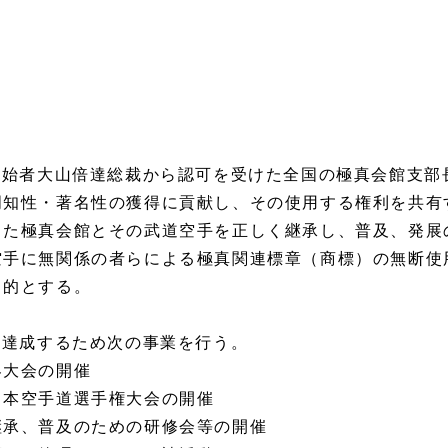
【総本部 設立趣旨】
創始者大山倍達総裁から認可を受けた全国の極真会館支部
周知性・著名性の獲得に貢献し、その使用する権利を共有
した極真会館とその武道空手を正しく継承し、普及、発展
空手に無関係の者らによる極真関連標章（商標）の無断使
目的と
する。
を達成するため次の事業を行う。
大会の開催
本空手道選手権大会の開催
承、普及のための研修会等の開催