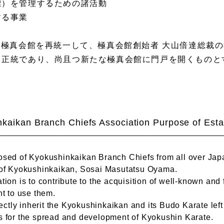
）を管理するための諸活動
る事業
の極真会館を再統一して、極真会館創始者 大山倍達
総裁の
、正統であり、尚且つ
新たな極真会館に門戸を開くものと
kaikan Branch Chiefs Association Purpose of Est
osed of Kyokushinkaikan Branch Chiefs from all over Ja
 of Kyokushinkaikan, Sosai Masutatsu Oyama.
tion is to contribute to the acquisition of well-known an
ht to use them.
rrectly inherit the Kyokushinkaikan and its Budo Karate le
s for the spread and development of Kyokushin Karate.