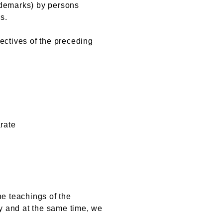
ademarks) by persons
s.
jectives of the preceding
rate
he teachings of the
y and at the same time, we